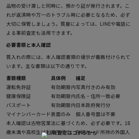
品物の受け渡しと同時に、預かり証が発行されます。こ
れが返済時や万一のトラブル時に必要となるため、必ず
大切に保管しましょう。質屋によっては、LINEや電話に
よる事前査定も活用できます。
必要書類と本人確認
質入れの際には、本人確認書類の提示が義務付けられて
います。主な書類は以下の通りです。
書類種類
具体例
補足
運転免許証
有効期限内
写真付きのみ有効
健康保険証
有効期限内
氏名・住所一致必要
パスポート
有効期限内
日本政府発行分
マイナンバーカード
表面のみ
個人番号面は不要
本人確認は古物営業法に基づくため、必ず必要です。18
歳未満や高校生は利用不可で、在留カード所持の外国人