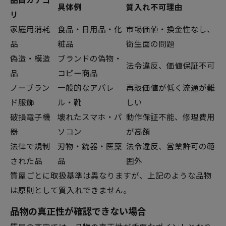
具体例
質入れ不可理由
リ
家庭用消耗
食品・日用品・化
市場価値・換金性なし、
品
粧品
衛生面の問題
偽造・模造
ブランドの偽物・
法令違反、価値保証不可
品
コピー商品
ノーブラン
一般的なアパレ
再販価値が低く流通が難
ド服飾
ル・靴
しい
破損電子機
壊れたスマホ・パ
動作保証不能、修理費用
器
ソコン
が高額
法律で規制
刃物・銃器・医薬
法令違反、営業許可の範
された品
品
囲外
質屋ごとに取扱基準は異なりますが、上記のような品物
は原則として質入れできません。
品物の真正性が確認できない場合