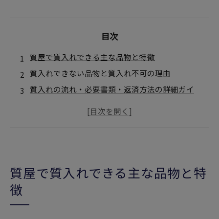
目次
質屋で質入れできる主な品物と特徴
質入れできない品物と質入れ不可の理由
質入れの流れ・必要書類・返済方法の詳細ガイ
ド
質入れと買取の違い・選択基準・メリット・デ
メリット
質屋を安心して利用するためのポイント
店舗概要
質屋で質入れできる主な品物と特
徴