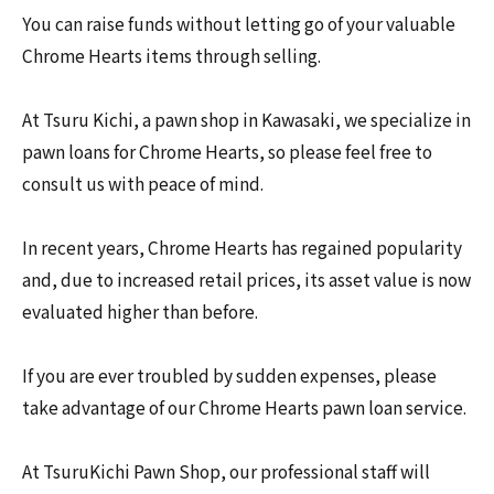
You can raise funds without letting go of your valuable
Chrome Hearts items through selling.
At Tsuru Kichi, a pawn shop in Kawasaki, we specialize in
pawn loans for Chrome Hearts, so please feel free to
consult us with peace of mind.
In recent years, Chrome Hearts has regained popularity
and, due to increased retail prices, its asset value is now
evaluated higher than before.
If you are ever troubled by sudden expenses, please
take advantage of our Chrome Hearts pawn loan service.
At TsuruKichi Pawn Shop, our professional staff will