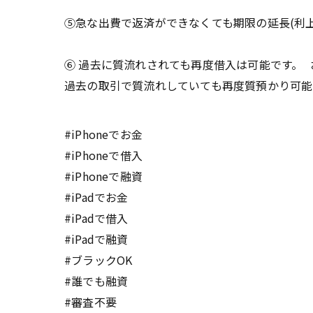
⑤急な出費で返済ができなくても期限の延長(利上
⑥ 過去に質流れされても再度借入は可能です。
過去の取引で質流れしていても再度質預かり可
#iPhoneでお金
#iPhoneで借入
#iPhoneで融資
#iPadでお金
#iPadで借入
#iPadで融資
#ブラックOK
#誰でも融資
#審査不要